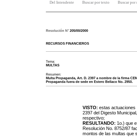
Del Intendente
Buscar por texto
Buscar por
Resolución N°
205/00/2000
RECURSOS FINANCIEROS
Tema:
MULTAS
Resumen:
Multa Propaganda, Art. D. 2397 a nombre de la firma CE
Propaganda fuera de sede en Estero Bellaco No. 2950.
VISTO:
estas actuaciones r
2397 del Digesto Municipal
respectivo;
RESULTANDO:
1o.) que e
Resolución No. 8752/87 fac
montos de las multas que s