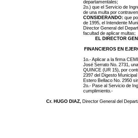
departamentales;
2o.) que el Servicio de Ing
de una multa por contraveni
CONSIDERANDO:
que por
de 1995, el Intendente Muni
Director General del Depa
facultad de aplicar multas;
EL DIRECTOR GE
FINANCIEROS EN EJER
1o.- Aplicar a la firma
CEME
José Serrato No. 2731
, u
QUINCE (UR 15)
, por cont
2397 del Digesto Municipal
Estero Bellaco No. 2950
sin
2o.- Pase al Servicio de I
cumplimiento.-
Cr. HUGO DIAZ,
Director General del Depar