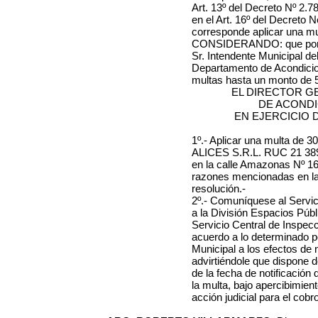
Art. 13º del Decreto Nº 2.7
en el Art. 16º del Decreto 
corresponde aplicar una mu
CONSIDERANDO: que por Re
Sr. Intendente Municipal de
Departamento de Acondicion
multas hasta un monto de 
EL DIRECTOR G
DE ACOND
EN EJERCICIO 
1º.- Aplicar una multa de 30
ALICES S.R.L. RUC 21 3894
en la calle Amazonas Nº 16
razones mencionadas en la 
resolución.-
2º.- Comuníquese al Servi
a la División Espacios Públi
Servicio Central de Inspec
acuerdo a lo determinado po
Municipal a los efectos de no
advirtiéndole que dispone d
de la fecha de notificación
la multa, bajo apercibimien
acción judicial para el cobr