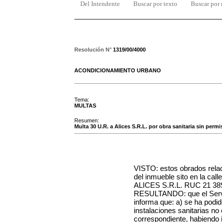
Del Intendente
Buscar por texto
Buscar por
Resolución N°
1319/00/4000
ACONDICIONAMIENTO URBANO
Tema:
MULTAS
Resumen:
Multa 30 U.R. a Alices S.R.L. por obra sanitaria sin per
VISTO: estos obrados relac
del inmueble sito en la ca
ALICES S.R.L. RUC 21 38
RESULTANDO: que el Servic
informa que: a) se ha podid
instalaciones sanitarias no
correspondiente, habiendo in