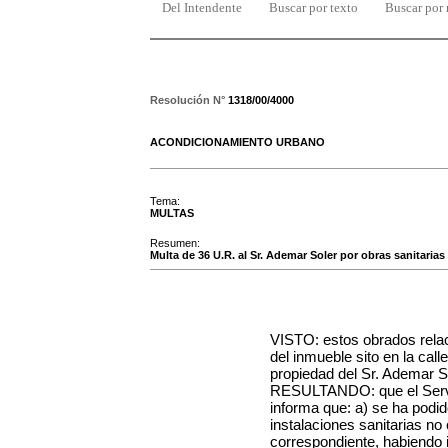
Del Intendente
Buscar por texto
Buscar por
Resolución N°
1318/00/4000
ACONDICIONAMIENTO URBANO
Tema:
MULTAS
Resumen:
Multa de 36 U.R. al Sr. Ademar Soler por obras sanitaria
VISTO: estos obrados relac
del inmueble sito en la ca
propiedad del Sr. Ademar So
RESULTANDO: que el Servic
informa que: a) se ha podid
instalaciones sanitarias no
correspondiente, habiendo in