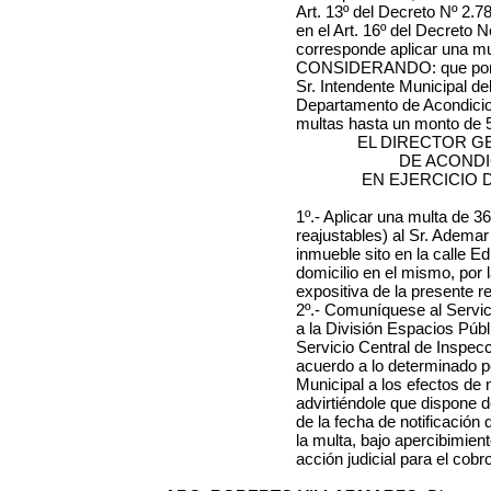
Art. 13º del Decreto Nº 2.7
en el Art. 16º del Decreto 
corresponde aplicar una mu
CONSIDERANDO: que por Re
Sr. Intendente Municipal de
Departamento de Acondicion
multas hasta un monto de 
EL DIRECTOR G
DE ACOND
EN EJERCICIO 
1º.- Aplicar una multa de 36
reajustables) al Sr. Ademar 
inmueble sito en la calle 
domicilio en el mismo, por
expositiva de la presente r
2º.- Comuníquese al Servi
a la División Espacios Públi
Servicio Central de Inspec
acuerdo a lo determinado po
Municipal a los efectos de no
advirtiéndole que dispone d
de la fecha de notificación
la multa, bajo apercibimien
acción judicial para el cobr