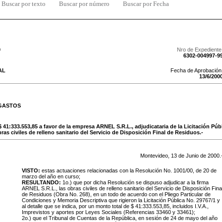
Buscar por texto
Buscar por número
Buscar por Fecha
0
Nro de Expediente
6302-004997-9
AL
Fecha de Aprobación
13
/
6
/
200
 GASTOS
 $ 41:333.553,85 a favor de la empresa ARNEL S.R.L., adjudicataria de la Licitación Púb
as civiles de relleno sanitario del Servicio de Disposición Final de Residuos.-
Montevideo,
13
de
Junio
de
2000
.
VISTO:
estas actuaciones relacionadas con la Resolución No. 1001/00, de 20 de
marzo del año en curso;
RESULTANDO:
1o.) que por dicha Resolución se dispuso adjudicar a la firma
ARNEL S.R.L., las obras civiles de relleno sanitario del Servicio de Disposición Fina
de Residuos
(Obra No. 268), en un todo de acuerdo con el Pliego Particular de
Condiciones y Memoria Descriptiva que rigieron la Licitación Pública No. 29767/1 y
al detalle que se indica, por un monto total de $ 41:333.553,85, incluidos I.V.A.,
Imprevistos y aportes por Leyes Sociales (Referencias 33460 y 33461);
2o.) que el Tribunal de Cuentas de la República, en sesión de 24 de mayo del año