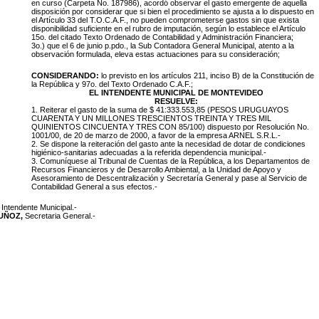
en curso (Carpeta No. 187986), acordó observar el gasto emergente de aquella
disposición por considerar que si bien el procedimiento se ajusta a lo dispuesto en
el Artículo 33 del T.O.C.A.F., no pueden comprometerse gastos sin que exista
disponibilidad suficiente en el rubro de imputación, según lo establece el Artículo
15o. del citado Texto Ordenado de Contabilidad y Administración Financiera;
3o.) que el 6 de junio p.pdo., la Sub Contadora General Municipal, atento a la
observación formulada, eleva estas actuaciones para su consideración;
CONSIDERANDO:
lo previsto en los artículos 211, inciso B) de la Constitución de
la República y 97o. del Texto Ordenado C.A.F.;
EL INTENDENTE MUNICIPAL DE MONTEVIDEO
RESUELVE:
1. Reiterar el gasto de la suma de $ 41:333.553,85 (PESOS URUGUAYOS
CUARENTA Y UN MILLONES TRESCIENTOS TREINTA Y TRES MIL
QUINIENTOS CINCUENTA Y TRES CON 85/100) dispuesto por Resolución No.
1001/00, de 20 de marzo de 2000, a favor de la empresa ARNEL S.R.L.-
2. Se dispone la reiteración del gasto ante la necesidad de dotar de condiciones
higiénico-sanitarias adecuadas a la referida dependencia municipal.-
3. Comuníquese al Tribunal de Cuentas de la República, a los Departamentos de
Recursos Financieros y de Desarrollo Ambiental, a la Unidad de Apoyo y
Asesoramiento de Descentralización y Secretaría General y pase al Servicio de
Contabilidad General a sus efectos.-
,
Intendente Municipal.-
MUÑOZ,
Secretaria General.-