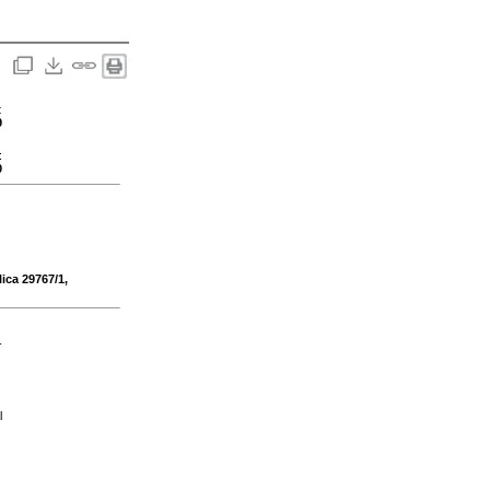
:
9
:
0
lica 29767/1,
-
l