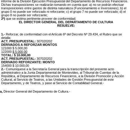
informe de la División Ejecución Presupuestal del Departamento de Recursos Financieros.
Dichas transposiciones se realizarán tomando en cuenta que: a) no se podrán efectuar
transposiciones entre gastos de distinta naturaleza (Funcionamiento e Inversiones); b) el
grupo 0 no puede ser reforzado ni reforzante; c) el grupo 7 no puede ser reforzado; d) el
grupo 8 no puede ser reforzante;
2º)
que se estima pertinente proveer de conformidad;
EL DIRECTOR GENERAL DEL DEPARTAMENTO DE CULTURA
RESUELVE:
1.-
Reforzar, de conformidad con el Artículo 6º del Decreto Nº 29.434, el Rubro que se
detalla:
ACT. PRESUPUESTAL:
307020202
DERIVADOS A REFORZAR MONTOS
121
000 $ 5.000,00
122000
$ 5.000,00
TOTAL: $ 10.000,00
ACT. PRESUPUESTAL:
307020202
DERIVADO REFORZANTE: MONTO
154000 $ 10.000,00
2.-
Comuníquese a la Secretaría General para la transcripción del presente acto
administrativo a la Junta Departamental de Montevideo, al Tribunal de Cuentas de la
República, al Departamento de Recursos Financieros, a la División Promoción y Acción
Cultural, al Servicio de Teatros, a las Unidades de Gestión Presupuestal de este
Departamento, y de Teatros, y pase al Servicio de Contabilidad General.-
la,
Director General del Departamento de Cultura.-