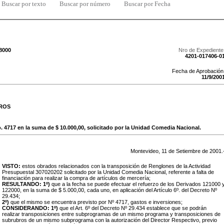
Buscar por texto
Buscar por número
Buscar por Fecha
/8000
Nro de Expediente
4201-017406-0
Fecha de Aprobación
11
/
9
/
200
ROS
 4717 en la suma de $ 10.000,00, solicitado por la Unidad Comedia Nacional.
Montevideo,
11
de
Setiembre
de
2001
.
VISTO:
estos obrados relacionados con la transposición de Renglones de la Actividad
Presupuestal 307020202 solicitado por la Unidad Comedia Nacional, referente a falta de
financiación para realizar la compra de artículos de mercería;
RESULTANDO: 1º)
que a la fecha se puede efectuar el refuerzo de los Derivados 121000 
122000, en la suma de $ 5.000,00, cada uno, en aplicación del Artículo 6º. del Decreto Nº
29.434;
2º)
que el mismo se encuentra previsto por Nº 4717, gastos e inversiones;
CONSIDERANDO: 1º)
que el Art. 6º del Decreto Nº 29.434 establece que se podrán
realizar transposiciones entre subprogramas de un mismo programa y transposiciones de
subrubros de un mismo subprograma con la autorización del Director Respectivo, previo