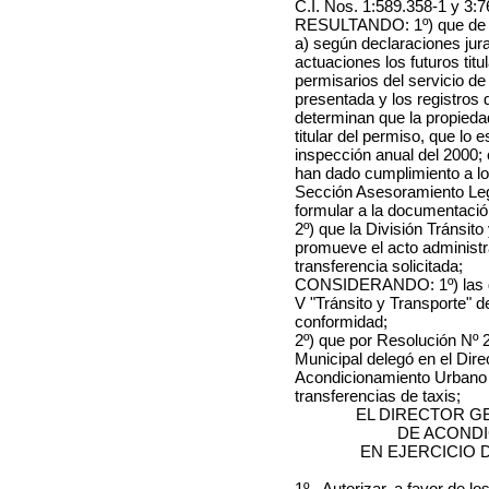
C.I. Nos. 1:589.358-1 y 3:
RESULTANDO: 1º) que de l
a) según declaraciones jura
actuaciones los futuros titu
permisarios del servicio de
presentada y los registros
determinan que la propiedad
titular del permiso, que lo 
inspección anual del 2000;
han dado cumplimiento a los
Sección Asesoramiento Leg
formular a la documentació
2º) que la División Tránsit
promueve el acto administra
transferencia solicitada;
CONSIDERANDO: 1º) las dis
V "Tránsito y Transporte" d
conformidad;
2º) que por Resolución Nº 2
Municipal delegó en el Dir
Acondicionamiento Urbano la
transferencias de taxis;
EL DIRECTOR G
DE ACOND
EN EJERCICIO 
1º.- Autorizar, a favor
de lo