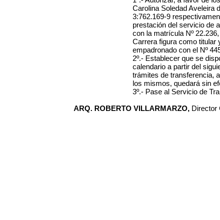
Carolina Soledad Aveleira d
3:762.169-9 respectivamen
prestación del servicio de 
con la matrícula Nº
22.236
Carrera
figura como titular 
empadronado con el Nº
44
2º.-
Establecer que se disp
calendario a partir del sigui
trámites de transferencia, a
los mismos, quedará sin efe
3º.- Pase al Servicio de Tr
ARQ. ROBERTO VILLARMARZO,
Director