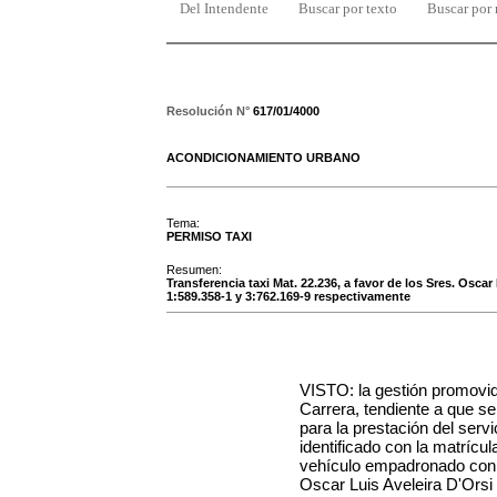
Del Intendente
Buscar por texto
Buscar por
Resolución N°
617/01/4000
ACONDICIONAMIENTO URBANO
Tema:
PERMISO TAXI
Resumen:
Transferencia taxi Mat. 22.236, a favor de los Sres. Oscar
1:589.358-1 y 3:762.169-9 respectivamente
VISTO: la gestión promovi
Carrera
, tendiente a que se
para la prestación del serv
identificado con la matrícu
vehículo empadronado con
Oscar Luis Aveleira D'Orsi 