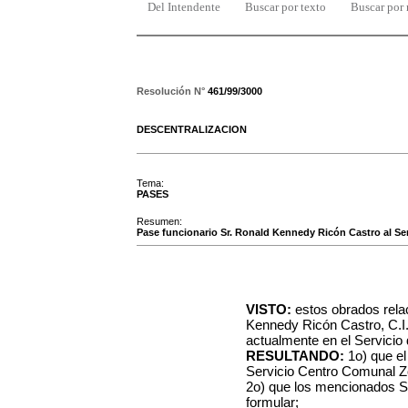
Del Intendente
Buscar por texto
Buscar por
Resolución N°
461/99/3000
DESCENTRALIZACION
Tema:
PASES
Resumen:
Pase funcionario Sr. Ronald Kennedy Ricón Castro al Se
VISTO:
estos obrados relac
Kennedy Ricón Castro, C.I
actualmente en el Servicio 
RESULTANDO:
1o)
que el
Servicio Centro Comunal Z
2o) que los mencionados Se
formular;