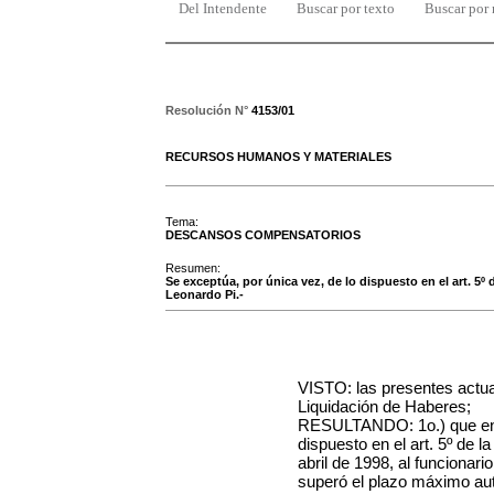
Del Intendente
Buscar por texto
Buscar por
Resolución N°
4153/01
RECURSOS HUMANOS Y MATERIALES
Tema:
DESCANSOS COMPENSATORIOS
Resumen:
Se exceptúa, por única vez, de lo dispuesto en el art. 5º d
Leonardo Pi.-
VISTO: las presentes actua
Liquidación de Haberes;
RESULTANDO: 1o.) que en l
dispuesto en el art. 5º de 
abril de 1998, al funcionari
superó el plazo máximo aut