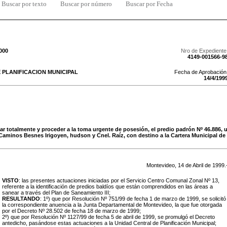
Buscar por texto
Buscar por número
Buscar por Fecha
000
Nro de Expediente
4149-001566-9
 PLANIFICACION MUNICIPAL
Fecha de Aprobación
14
/
4
/
199
ar totalmente y proceder a la toma urgente de posesión, el predio padrón Nº 46.886, 
aminos Besnes Irigoyen, hudson y Cnel. Raíz, con destino a la Cartera Municipal de 
Montevideo,
14
de
Abril
de
1999
.
VISTO
: las presentes actuaciones iniciadas por el Servicio Centro Comunal Zonal Nº 13,
referente a la identificación de predios baldíos que están comprendidos en las áreas a
sanear a través del Plan de Saneamiento III;
RESULTANDO
: 1º) que por Resolución Nº 751/99 de fecha 1 de marzo de 1999, se solicitó
la correspondiente anuencia a la Junta Departamental de Montevideo, la que fue otorgada
por el Decreto Nº 28.502 de fecha 18 de marzo de 1999;
2º) que por Resolución Nº 1127/99 de fecha 5 de abril de 1999, se promulgó el Decreto
antedicho, pasándose estas actuaciones a la Unidad Central de Planificación Municipal;