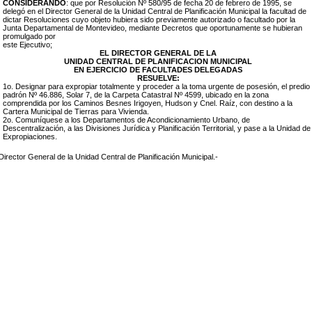
CONSIDERANDO
: que por Resolución Nº 580/95 de fecha 20 de febrero de 1995, se
delegó en el Director General de la Unidad Central de Planificación Municipal la facultad de
dictar Resoluciones cuyo objeto hubiera sido previamente autorizado o facultado por la
Junta Departamental de Montevideo, mediante Decretos que oportunamente se hubieran
promulgado por
este Ejecutivo;
EL DIRECTOR GENERAL DE LA
UNIDAD CENTRAL DE PLANIFICACION MUNICIPAL
EN EJERCICIO DE FACULTADES DELEGADAS
RESUELVE:
1o. Designar para expropiar totalmente y proceder a la toma urgente de posesión, el predio
padrón Nº 46.886, Solar 7, de la Carpeta Catastral Nº 4599, ubicado en la zona
comprendida por los Caminos Besnes Irigoyen, Hudson y Cnel. Raíz, con destino a la
Cartera Municipal de Tierras para Vivienda.
2o. Comuníquese a los Departamentos de Acondicionamiento Urbano, de
Descentralización, a las Divisiones Jurídica y Planificación Territorial, y pase a la Unidad de
Expropiaciones.
Director General de la Unidad Central de Planificación Municipal.-