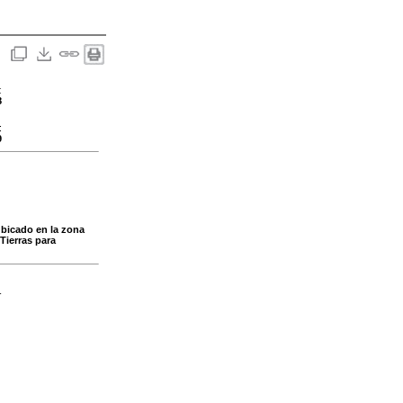
:
8
:
9
ubicado en la zona
Tierras para
-