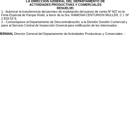
LA DIRECCION GENERAL DEL DEPARTAMENTO DE
ACTIVIDADES PRODUCTIVAS Y COMERCIALES
RESUELVE:
1.- Autorizar la transferencia del permiso de explotación del puesto de venta Nº 607 en la
Feria Especial de Parque Rodó, a favor de la Sra. RAMONA CENTURION MULLER, C.I. Nº
2.818.52-9.
2.- Comuníquese al Departamento de Descentralización; a la División Gestión Comercial y
pase al Servicio Central de Inspección General para notificación de los interesados.
IMERMAN,
Director General del Departamento de Actividades Productivas y Comerciales .-