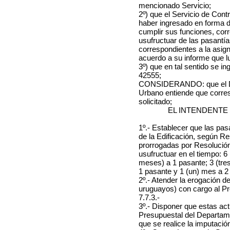
mencionado Servicio;
2º) que el Servicio de Contr
haber ingresado en forma d
cumplir sus funciones, corr
usufructuar de las pasantí
correspondientes a la asig
acuerdo a su informe que l
3º) que en tal sentido se in
42555;
CONSIDERANDO: que el De
Urbano entiende que corre
solicitado;
EL INTENDENTE
1º.- Establecer que las pa
de la Edificación, según Re
prorrogadas por Resolución
usufructuar en el tiempo:
6
meses) a 1 pasante;
3 (tr
1 pasante y
1 (un) mes a
2
2º.- Atender la erogación d
uruguayos) con cargo al P
7.7.3.-
3º.- Disponer que estas ac
Presupuestal del Departam
que se realice la imputaci