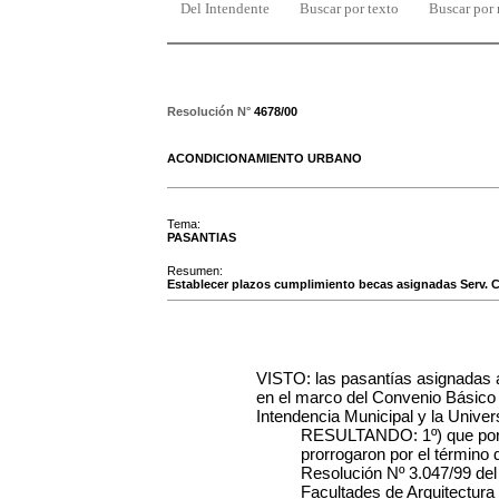
Del Intendente
Buscar por texto
Buscar por
Resolución N°
4678/00
ACONDICIONAMIENTO URBANO
Tema:
PASANTIAS
Resumen:
Establecer plazos cumplimiento becas asignadas Serv. Co
VISTO: las pasantías asignadas al
en el marco del Convenio Básico 
Intendencia Municipal y la Univer
RESULTANDO: 1º) que por R
prorrogaron por el término
Resolución Nº 3.047/99 del 
Facultades de Arquitectura 