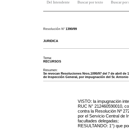
Del Intendente
Buscar por texto
Buscar por
Resolución N°
1390/99
JURIDICA
Tema:
RECURSOS
Resumen:
Se revocan Resoluciones Nros.1095/97 del 7 de abril de 1
de Inspección General, por impugnación del Sr. Antonio
VISTO: la impugnación inte
RUC N° 212460590010, con 
contra la Resolución Nº 27
por el Servicio Central de 
facultades delegadas;
RESULTANDO: 1°) que por l