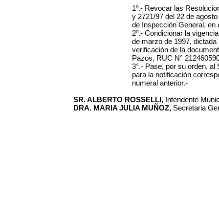
1º.- Revocar las
Resolucion
y 2721/97 del 22 de agosto
de Inspección General, en e
2º.- Condicionar la vigencia
de marzo de 1997,
dictada 
verificación de la documen
Pazos, RUC N° 212460590
3°.- Pase, por su orden, al
para la notificación corresp
numeral anterior.-
SR. ALBERTO ROSSELLI,
Intendente Municip
DRA. MARIA JULIA MUÑOZ,
Secretaria Gen