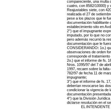
compareciente, una multa 
cuatro, con 8582/10000) y 
Reajustables siete, con 42
realizada el 27 de setiemb
pese a los plazos que le fu
documentación habilitante q
establecimiento sito
en Avd
2°) que el impugnante expr
imputado, por lo que no co
pero además recurrió la re
documentación que le fuera
CONSIDERANDO
:
1o.) q
observaciones de orden form
corresponde el tratamiento 
2o.) que el informe de fs. 
Nros. 1095/97 del 7 de abri
1997, recaen sobre la falt
782/97 de fecha 11 de marz
impugnante;
3°) que el informe de fs. 17
deberían revocarse las dos
condicionar la vigencia de la
documentación presentada 
4°) que la
División Jurídic
dictarse resolución en el se
EL INTENDENTE