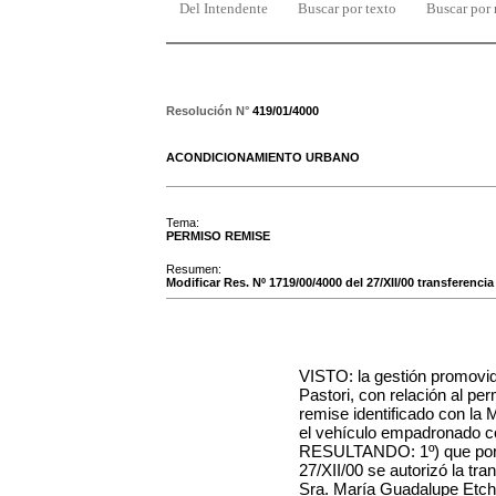
Del Intendente
Buscar por texto
Buscar por
Resolución N°
419/01/4000
ACONDICIONAMIENTO URBANO
Tema:
PERMISO REMISE
Resumen:
Modificar Res. Nº 1719/00/4000 del 27/XII/00 transferencia
VISTO: la gestión promovi
Pastori, con relación al per
remise identificado con la 
el vehículo empadronado co
RESULTANDO: 1º) que por 
27/XII/00 se autorizó la tra
Sra. María Guadalupe Et