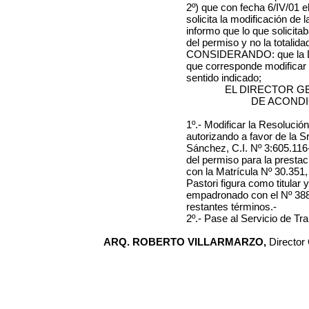
2º) que con fecha 6/IV/01 
solicita la modificación de 
informo que lo que solicitab
del permiso y no la totalid
CONSIDERANDO: que la Div
que corresponde modificar e
sentido indicado;
EL DIRECTOR G
DE ACOND
1º.- Modificar la Resolució
autorizando a favor de la
Sánchez, C.I. Nº 3:605.116
del permiso para la prestac
con la Matrícula Nº 30.351
Pastori figura como titular 
empadronado con el Nº 38
restantes términos.-
2º.- Pase al Servicio de Tr
ARQ. ROBERTO VILLARMARZO,
Director