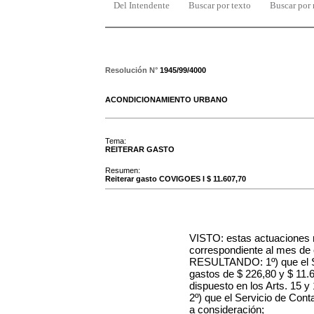
Del Intendente
Buscar por texto
Buscar por
Resolución N°
1945/99/4000
ACONDICIONAMIENTO URBANO
Tema:
REITERAR GASTO
Resumen:
Reiterar gasto COVIGOES I $ 11.607,70
VISTO: estas actuaciones
correspondiente al mes de 
RESULTANDO: 1º) que el S
gastos de $ 226,80 y $ 11.
dispuesto en los Arts. 15 y
2º) que el Servicio de Cont
a consideración;