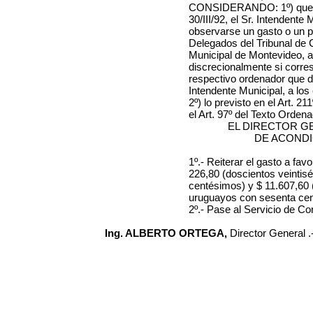
CONSIDERANDO: 1º) que po
30/III/92, el Sr. Intendente
observarse un gasto o un p
Delegados del Tribunal de 
Municipal de Montevideo, a
discrecionalmente si corres
respectivo ordenador que d
Intendente Municipal, a los 
2º) lo previsto en el Art. 2
el Art. 97º del Texto Ordena
EL DIRECTOR G
DE ACOND
1º.- Reiterar el gasto a f
226,80 (doscientos veintis
centésimos) y $ 11.607,60 
uruguayos con sesenta cen
2º.- Pase al Servicio de Co
Ing. ALBERTO ORTEGA,
Director General .