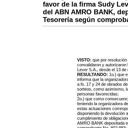
favor de la firma Sudy Lev
del ABN AMRO BANK, depo
Tesorería según comproba
VISTO:
que por resolución
convalidaron y autorizaron 
Lever S.A., desde el 13 de 
RESULTANDO:
1o.) que e
informa que la organizadora 
a fs. 17 y 24 de obrados de 
sorteos, como asimismo, la
personas favorecidas;
2o.) que como consecuenci
teniendo la organizadora d
estas actuaciones corresp
disponiendo la devolución a 
cumplimiento de obligacion
AMRO BANK depositada en e
comprobante No. 802.893;