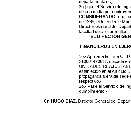
departamentales;
2o.) que el Servicio de Ing
de una multa por contraveni
CONSIDERANDO:
que por
de 1995, el Intendente Muni
Director General del Depa
facultad de aplicar multas;
EL DIRECTOR GE
FINANCIEROS EN EJER
1o.- Aplicar a la firma
OTTO
210001420011
, ubicada en
UNIDADES REAJUSTAB
establecido en el Artículo 
propaganda
fuera de sede 
respectivo.-
2o.- Pase al Servicio de I
cumplimiento.-
Cr. HUGO DIAZ,
Director General del Depar