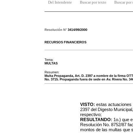
Del Intendente
Buscar por texto
Buscar por
Resolución N°
3414/99/2000
RECURSOS FINANCIEROS
Tema:
MULTAS
Resumen:
Multa Propaganda, Art. D. 2397 a nombre de la firma O
No. 3715. Propaganda fuera de sede en Av. Rivera No. 34
VISTO:
estas actuaciones r
2397 del Digesto Municipal
respectivo;
RESULTANDO:
1o.) que e
Resolución No. 8752/87 fac
montos de las multas que s