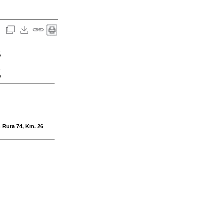
:
9
:
9
 Ruta 74, Km. 26
-