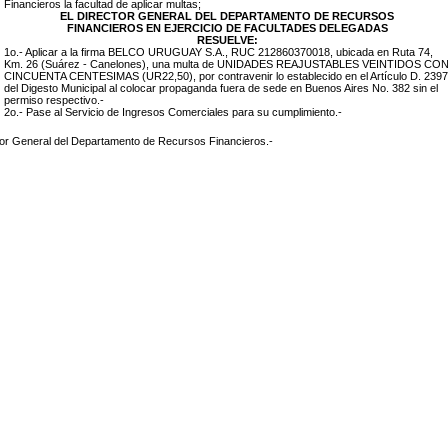
Financieros la facultad de aplicar multas;
EL DIRECTOR GENERAL DEL DEPARTAMENTO DE RECURSOS
FINANCIEROS EN EJERCICIO DE FACULTADES DELEGADAS
RESUELVE:
1o.- Aplicar a la firma
BELCO URUGUAY S.A., RUC 212860370018
, ubicada en
Ruta 74,
Km. 26 (Suárez - Canelones)
, una multa de UNIDADES REAJUSTABLES
VEINTIDOS CO
CINCUENTA CENTESIMAS (UR22,50)
, por contravenir lo establecido en el Artículo D. 2397
del Digesto Municipal al colocar propaganda
fuera de sede en Buenos Aires No. 382
sin el
permiso respectivo.-
2o.- Pase al Servicio de Ingresos Comerciales para su cumplimiento.-
tor General del Departamento de Recursos Financieros.-