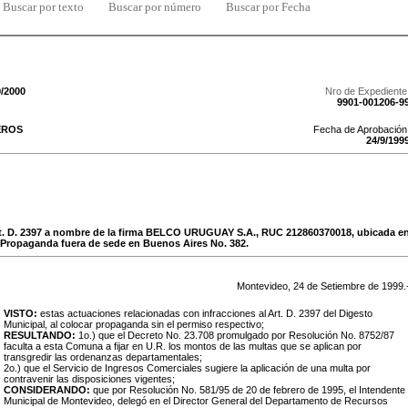
Buscar por texto
Buscar por número
Buscar por Fecha
9/2000
Nro de Expediente
9901-001206-9
EROS
Fecha de Aprobación
24
/
9
/
199
t. D. 2397 a nombre de la firma BELCO URUGUAY S.A., RUC 212860370018, ubicada en
 Propaganda fuera de sede en Buenos Aires No. 382.
Montevideo,
24
de
Setiembre
de
1999
.
VISTO:
estas actuaciones relacionadas con infracciones al Art. D. 2397 del Digesto
Municipal, al colocar propaganda sin el permiso respectivo;
RESULTANDO:
1o.) que el Decreto No. 23.708 promulgado por Resolución No. 8752/87
faculta a esta Comuna a fijar en U.R. los montos de las multas que se aplican por
transgredir las ordenanzas departamentales;
2o.) que el Servicio de Ingresos Comerciales sugiere la aplicación de una multa por
contravenir las disposiciones vigentes;
CONSIDERANDO:
que por Resolución No. 581/95 de 20 de febrero de 1995, el Intendente
Municipal de Montevideo, delegó en el Director General del Departamento de Recursos