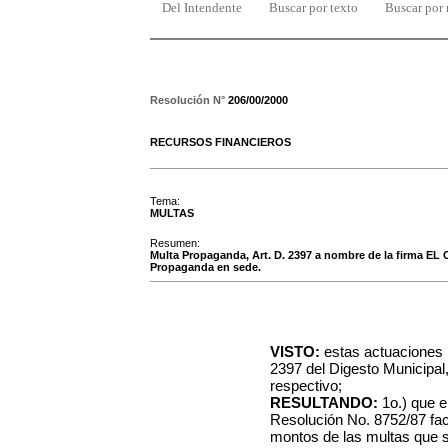
Del Intendente
Buscar por texto
Buscar por
Resolución N°
206/00/2000
RECURSOS FINANCIEROS
Tema:
MULTAS
Resumen:
Multa Propaganda, Art. D. 2397 a nombre de la firma E
Propaganda en sede.
VISTO:
estas actuaciones r
2397 del Digesto Municipal
respectivo;
RESULTANDO:
1o.) que e
Resolución No. 8752/87 fac
montos de las multas que s