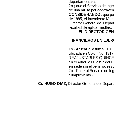
departamentales;
2o.) que el Servicio de Ing
de una multa por contraveni
CONSIDERANDO:
que por
de 1995, el Intendente Muni
Director General del Depa
facultad de aplicar multas;
EL DIRECTOR GE
FINANCIEROS EN EJER
1o.- Aplicar a la firma
EL C
ubicada en
Colón No. 1317
REAJUSTABLES
QUINCE 
en el Artículo D. 2397 del 
en sede
sin el permiso resp
2o.- Pase al Servicio de I
cumplimiento.-
Cr. HUGO DIAZ,
Director General del Depar