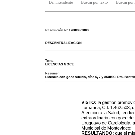
Del Intendente
Buscar por texto
Buscar por
Resolución N°
1780/99/3000
DESCENTRALIZACION
Tema:
LICENCIAS GOCE
Resumen:
Licencia con goce sueldo, días 6, 7 y 8/XII/99, Dra. Beatr
VISTO:
la gestión promovid
Lamanna, C.I. 1.462.508, q
Atención a la Salud, tendie
extraordinaria con goce de 
Uruguayo de Cardiología, a 
Municipal de Montevideo;
RESULTANDO:
que el mis