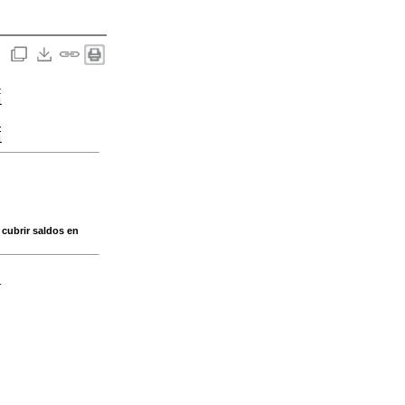
:
1
:
1
 cubrir saldos en
-