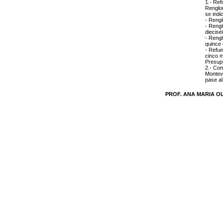
1.- Ref
Renglon
se indi
- Rengl
- Rengl
diecisé
- Rengl
quince 
- Refue
cinco m
Presupu
2.- Com
Montev
pase al
PROF. ANA MARIA O