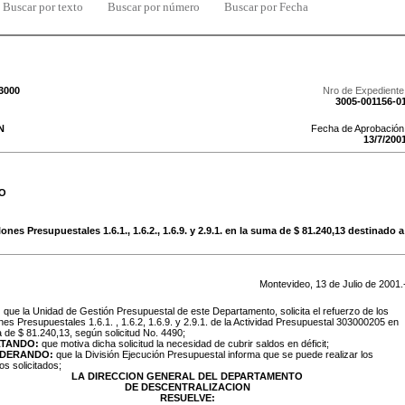
Buscar por texto
Buscar por número
Buscar por Fecha
/3000
Nro de Expediente
3005-001156-0
N
Fecha de Aprobación
13
/
7
/
200
O
nes Presupuestales 1.6.1., 1.6.2., 1.6.9. y 2.9.1. en la suma de $ 81.240,13 destinado a
Montevideo,
13
de
Julio
de
2001
.
:
que la Unidad de Gestión Presupuestal de este Departamento, solicita el refuerzo de los
es Presupuestales 1.6.1. , 1.6.2, 1.6.9. y 2.9.1. de la Actividad Presupuestal 303000205 en
 de $ 81.240,13, según solicitud No. 4490;
LTANDO:
que motiva dicha solicitud la necesidad de cubrir saldos en déficit;
IDERANDO:
que la División Ejecución Presupuestal informa que se puede realizar los
os solicitados;
LA DIRECCION GENERAL DEL DEPARTAMENTO
DE DESCENTRALIZACION
RESUELVE: