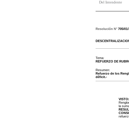
Del Intendente
Resolución N°
705/01
DESCENTRALIZACIO
Tema:
REFUERZO DE RUBR
Resumen:
Refuerzo de los Renglo
déficit.-
VISTO
Renglon
la suma
RESU
CONS
refuerz