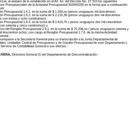
orzar, al amparo de lo establecido en el Art. 6o. del Decreto No. 27.310 los siguientes
es Presupuestales de la Actividad Presupuestal 303000205 en la forma que a continuación
can:
ón Presupuestal 1.6.1. en la suma de $ 1.200,oo (pesos uruguayos mil doscientos),
ón Presupuestal 1.6.2. en la suma de $ 2.216,38 (pesos uruguayos dos mil doscientos
is con treinta y ocho centésimos),
ón Presupuestal 1.6.9. en la suma de $ 2.615,75 ( pesos uruguayos dos mil seiscientos
con setenta y cinco centésimos) y
rzo del Renglón Presupuestal 2.9.1. en la suma de $ 75.208,oo ( pesos uruguayos setenta y
il doscientos ocho), con cargo al Renglón Presupuestal 1.7.6. de la misma Actividad
estal.-
uníquese a la Secretaría General para su transcripción a la Junta Departamental de
ideo; Unidades Central de Presupuesto y de Gestión Presupuestal de este Departamento y
 Servicio de Contabilidad General a sus efectos.-
LIVERA,
Directora General (I) del Departamento de Descentralización.-