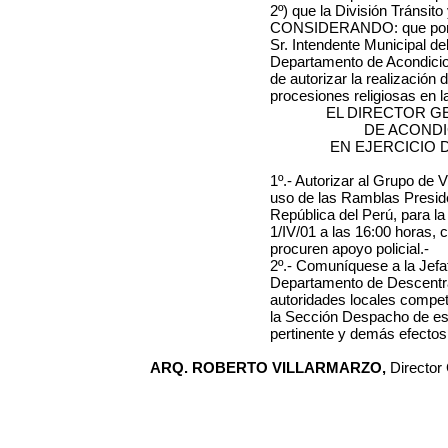
2º) que la División Tránsit
CONSIDERANDO: que por Re
Sr. Intendente Municipal de
Departamento de Acondicion
de autorizar la realización
procesiones religiosas en la
EL DIRECTOR G
DE ACOND
EN EJERCICIO 
1º.- Autorizar al
Grupo de V
uso de las Ramblas Presi
República del Perú, para la
1/IV/01 a las 16:00 horas,
c
procuren apoyo policial.-
2º.- Comuníquese a la Jefa
Departamento de Descentra
autoridades locales compete
la Sección Despacho de est
pertinente y demás efectos
ARQ. ROBERTO VILLARMARZO,
Director