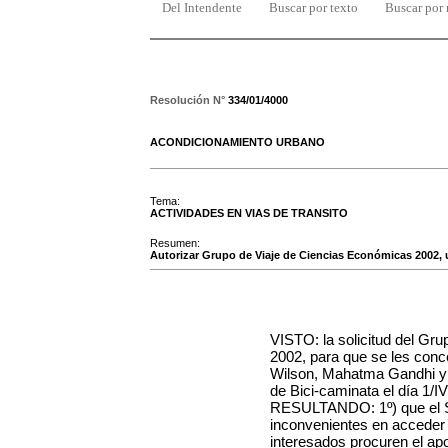
Del Intendente
Buscar por texto
Buscar por
Resolución N°
334/01/4000
ACONDICIONAMIENTO URBANO
Tema:
ACTIVIDADES EN VIAS DE TRANSITO
Resumen:
Autorizar Grupo de Viaje de Ciencias Económicas 2002, u
VISTO: la solicitud del Gr
2002, para que se les conc
Wilson, Mahatma Gandhi y R
de Bici-caminata el día 1/I
RESULTANDO: 1º) que el Ser
inconvenientes en acceder a
interesados procuren el apo