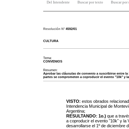
Del Intendente
Buscar por texto
Buscar por
Resolución N°
4592/01
CULTURA
Tema:
CONVENIOS
Resumen:
Aprobar las cláusulas de convenio a suscribirse entre la
partes se comprometen a coproducir el evento "10k" y la 
VISTO:
estos obrados relacionado
Intendencia Municipal de Montev
Argentina;
RESULTANDO: 1o.)
que a travé
a coproducir el evento "10k" y la 
desarrollarse el 1º de diciembre 