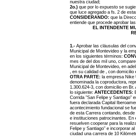
nuestra ciudad;
2o.)
que por lo expuesto se sugie
que luce agregado a fs. 2 de est
CONSIDERANDO:
que la Direc
entiende que procede aprobar las 
EL INTENDENTE M
R
1.-
Aprobar las cláusulas del conv
Municipal de Montevideo y la em
en los siguientes términos:
CONV
mes de del dos mil uno, compar
Municipal de Montevideo, en ade
, en su calidad de , con domicilio
OTRA PARTE:
la empresa Nike 
denominada la coproductora, repr
1.300.624-3, con domicilio en Br.
lo siguiente:
ANTECEDENTES:
E
Corrida "San Felipe y Santiago" 
fuera declarada Capital Iberoameri
acontecimiento fundacional se fu
de esta Carrera contando, desde
e instituciones patrocinantes. En
resuelven cooperar para la realiz
Felipe y Santiago" e incorporar al
ciudad una carrera de 10 Kilómetr