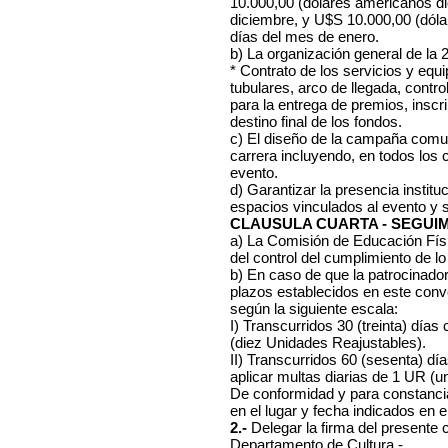
10.000,00 (dólares americanos die
diciembre, y U$S 10.000,00 (dólar
días del mes de enero.
b) La organización general de la 2
* Contrato de los servicios y equi
tubulares, arco de llegada, contr
para la entrega de premios, inscr
destino final de los fondos.
c) El diseño de la campaña comun
carrera incluyendo, en todos los
evento.
d) Garantizar la presencia institu
espacios vinculados al evento y s
CLAUSULA CUARTA - SEGUI
a) La Comisión de Educación Fís
del control del cumplimiento de l
b) En caso de que la patrocinador
plazos establecidos en este conv
según la siguiente escala:
I) Transcurridos 30 (treinta) día
(diez Unidades Reajustables).
II) Transcurridos 60 (sesenta) d
aplicar multas diarias de 1 UR (
De conformidad y para constancia
en el lugar y fecha indicados en el
2.-
Delegar la firma del presente 
Departamento de Cultura.-