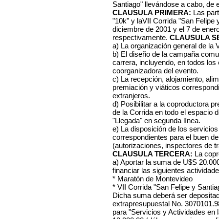
Santiago" llevándose a cabo, de 
CLAUSULA PRIMERA:
Las par
"10k" y laVII Corrida "San Felipe 
diciembre de 2001 y el 7 de ener
respectivamente.
CLAUSULA S
a) La organización general de la V
b) El diseño de la campaña comun
carrera, incluyendo, en todos los
coorganizadora del evento.
c) La recepción, alojamiento, ali
premiación y viáticos correspondie
extranjeros.
d) Posibilitar a la coproductora pr
de la Corrida en todo el espacio d
"Llegada" en segunda línea.
e) La disposición de los servicios
correspondientes para el buen des
(autorizaciones, inspectores de trá
CLAUSULA TERCERA:
La copr
a) Aportar la suma de U$S 20.000
financiar las siguientes actividade
* Maratón de Montevideo
* VII Corrida "San Felipe y Santia
Dicha suma deberá ser depositada
extrapresupuestal No. 3070101.9
para "Servicios y Actividades en 