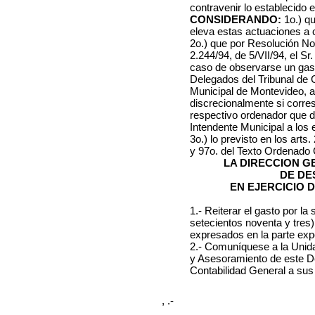
contravenir lo establecido 
CONSIDERANDO:
1o.) qu
eleva estas actuaciones a 
2o.) que por Resolución No.
2.244/94, de 5/VII/94, el Sr
caso de observarse un gast
Delegados del Tribunal de 
Municipal de Montevideo, a
discrecionalmente si corres
respectivo ordenador que d
Intendente Municipal a los 
3o.) lo previsto en los arts
y 97o. del Texto Ordenado 
LA DIRECCION 
DE DE
EN EJERCICIO 
1.- Reiterar el gasto por 
setecientos noventa y tres)
expresados en la parte expo
2.- Comuníquese a la Unid
y Asesoramiento de este D
Contabilidad General a sus 
, .-