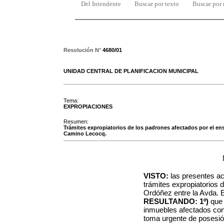
Del Intendente
Buscar por texto
Buscar por
Resolución N°
4680/01
UNIDAD CENTRAL DE PLANIFICACION MUNICIPAL
Tema:
EXPROPIACIONES
Resumen:
Trámites expropiatorios de los padrones afectados por el ens
Camino Lecocq.
VISTO:
las presentes act
trámites expropiatorios 
Ordóñez entre la Avda. 
RESULTANDO:
1º)
que 
inmuebles afectados con
toma urgente de posesión