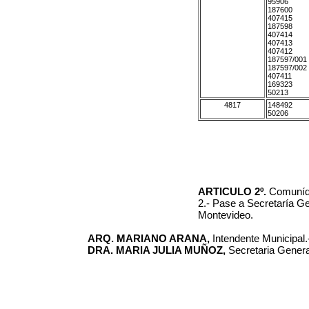
95906
187600
407415
187598
407414
407413
407412
187597/001
187597/002
407411
169323
50213
4817
148492
50206
ARTICULO 2º.
Comuníq
2.- Pase a Secretaría Ge
Montevideo.
ARQ. MARIANO ARANA,
Intendente Municipal.
DRA. MARIA JULIA MUÑOZ,
Secretaria Genera