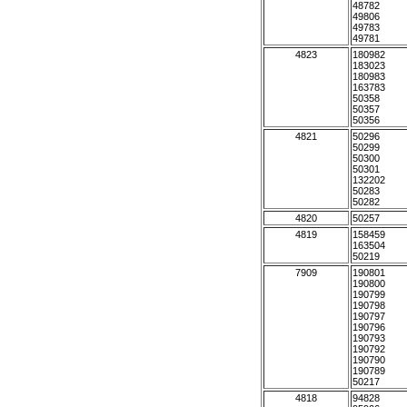
48782
49806
49783
49781
4823
180982
183023
180983
163783
50358
50357
50356
4821
50296
50299
50300
50301
132202
50283
50282
4820
50257
4819
158459
163504
50219
7909
190801
190800
190799
190798
190797
190796
190793
190792
190790
190789
50217
4818
94828