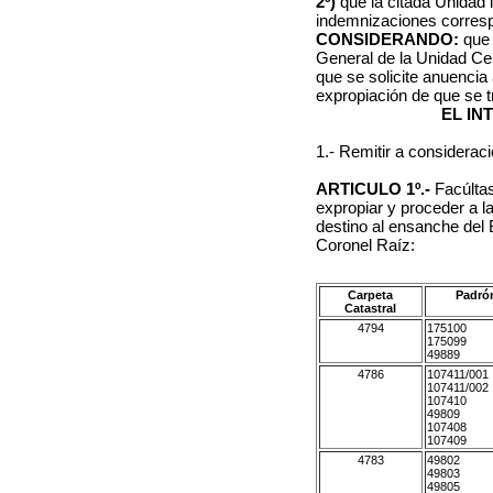
2º)
que la citada Unidad 
indemnizaciones corresp
CONSIDERANDO:
que 
General de la Unidad Cen
que se solicite anuencia
expropiación de que se t
EL IN
1.- Remitir a considerac
ARTICULO 1º.-
Facúltas
expropiar y proceder a l
destino al ensanche del 
Coronel Raíz:
Carpeta
Padró
Catastral
4794
175100
175099
49889
4786
107411/001
107411/002
107410
49809
107408
107409
4783
49802
49803
49805