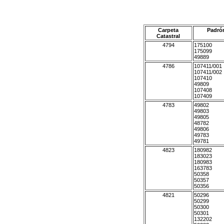
Carpeta
Padró
Catastral
4794
175100
175099
49889
4786
107411/001
107411/002
107410
49809
107408
107409
4783
49802
49803
49805
48782
49806
49783
49781
4823
180982
183023
180983
163783
50358
50357
50356
4821
50296
50299
50300
50301
132202