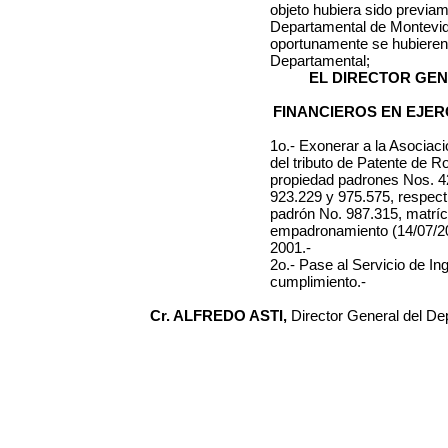
objeto hubiera sido previam
Departamental de Montevi
oportunamente se hubieren
Departamental;
EL DIRECTOR GE
FINANCIEROS EN EJER
1o.- Exonerar
a la Asociaci
del tributo de Patente de 
propiedad padrones Nos. 4
923.229 y 975.575, respecti
padrón No. 987.315, matrícu
empadronamiento (14/07/200
2001
.-
2o.- Pase al Servicio de In
cumplimiento.-
Cr. ALFREDO ASTI,
Director General del D