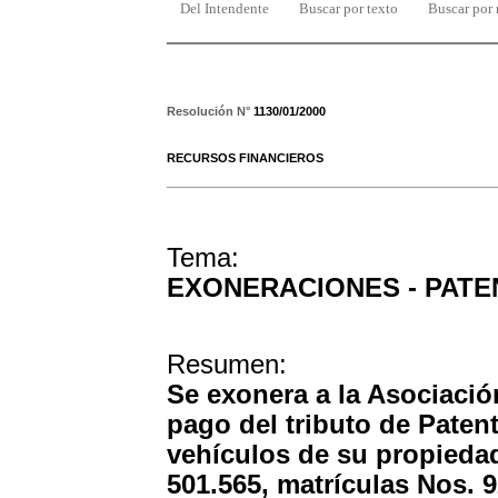
Del Intendente
Buscar por texto
Buscar por
Resolución N°
1130/01/2000
RECURSOS FINANCIEROS
Tema:
EXONERACIONES - PAT
Resumen:
Se exonera a la Asociación
pago del tributo de Paten
vehículos de su propieda
501.565, matrículas Nos. 9