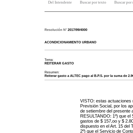
Del Intendente
Buscar por texto
Buscar por
Resolución N°
2017/99/4000
ACONDICIONAMIENTO URBANO
Tema:
REITERAR GASTO
Resumen:
Reiterar gasto a ALTEC pago al B.P.S. por la suma de 2.9
VISTO:
estas actuaciones 
Previsión Social, por los a
de setiembre del presente a
RESULTANDO: 1º) que el S
gastos de $ 157,oo y $ 2.8
dispuesto en el Art. 15 del
2º) que el Servicio de Cont