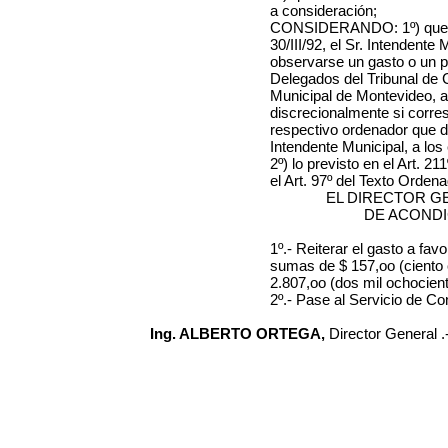
a consideración;
CONSIDERANDO: 1º) que po
30/III/92, el Sr. Intendente
observarse un gasto o un p
Delegados del Tribunal de 
Municipal de Montevideo, a
discrecionalmente si corres
respectivo ordenador que d
Intendente Municipal, a los 
2º) lo previsto en el Art. 2
el Art. 97º del Texto Ordena
EL DIRECTOR G
DE ACOND
1º.-
Reiterar el gasto a fav
sumas de
$ 157,oo (ciento
2.807,oo (dos mil ochocien
2º.- Pase al Servicio de Co
Ing. ALBERTO ORTEGA,
Director General .