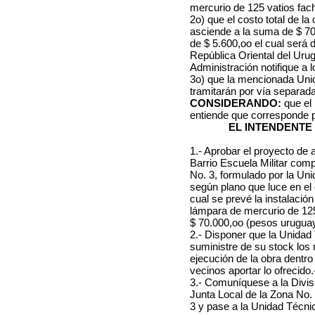
mercurio de 125 vatios fac
2o) que el costo total de l
asciende a la suma de $ 70
de $ 5.600,oo el cual será 
República Oriental del Urug
Administración notifique a
3o) que la mencionada Unid
tramitarán por vía separada
CONSIDERANDO:
que el
entiende que corresponde 
EL INTENDENTE
1.- Aprobar el proyecto de 
Barrio Escuela Militar comp
No. 3, formulado por la Un
según plano que luce en el
cual se prevé la instalació
lámpara de mercurio de 125
$ 70.000,oo (pesos uruguay
2.- Disponer que la Unidad
suministre de su stock los 
ejecución de la obra dentro
vecinos aportar lo ofrecido.
3.- Comuníquese a la Divis
Junta Local de la Zona No.
3 y pase a la Unidad Técni