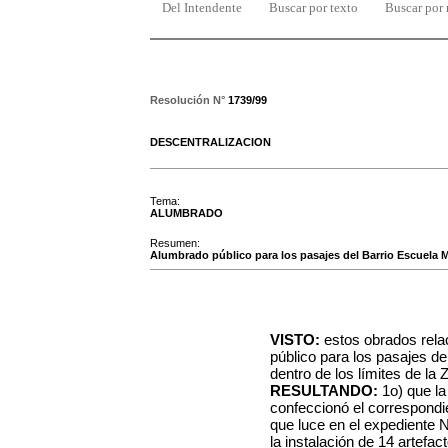
Del Intendente
Buscar por texto
Buscar por
Resolución N°
1739/99
DESCENTRALIZACION
Tema:
ALUMBRADO
Resumen:
Alumbrado público para los pasajes del Barrio Escuela Mi
VISTO:
estos obrados rela
público para los pasajes de
dentro de los límites de la 
RESULTANDO:
1o) que l
confeccionó el correspondi
que luce en el expediente 
la instalación de 14 artefa