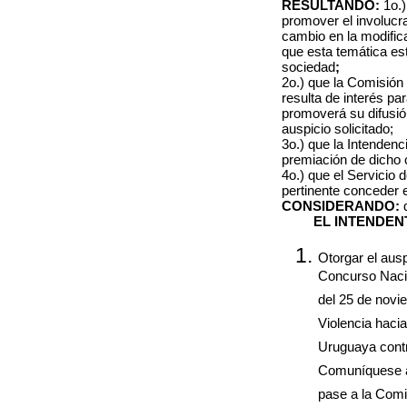
RESULTANDO:
1o.)
promover el involucr
cambio en la modific
que esta temática es
sociedad
;
2o.) que la Comisión 
resulta de interés pa
promoverá su difusió
auspicio solicitado;
3o.) que la Intenden
premiación de dicho 
4o.) que el Servicio 
pertinente conceder e
CONSIDERANDO:
q
EL INTENDEN
Otorgar el ausp
Concurso Naci
del 25 de novie
Violencia hacia
Uruguaya contr
Comuníquese al
pase a la Comis