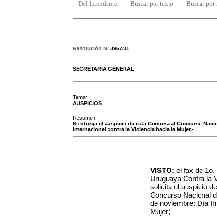
Del Intendente
Buscar por texto
Buscar por
Resolución N°
3967/01
SECRETARIA GENERAL
Tema:
AUSPICIOS
Resumen:
Se otorga el auspicio de esta Comuna al Concurso Naci
Internacional contra la Violencia hacia la Mujer.-
VISTO:
el fax de 1o.
Uruguaya Contra la V
solicita el auspicio d
Concurso Nacional d
de noviembre: Día Int
Mujer;