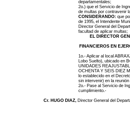
departamentales;
2o.) que el Servicio de Ing
de multas por contravenir l
CONSIDERANDO:
que por
de 1995, el Intendente Muni
Director General del Depa
facultad de aplicar multas;
EL DIRECTOR GE
FINANCIEROS EN EJER
1o.- Aplicar al local
ABRAXA
Lobo Suelto)
, ubicado en
B
UNIDADES REAJUSTAB
OCHENTA Y SEIS DIEZ MIL
lo establecido en el Decreto
sin intervenir) en la reunión
2o.- Pase al Servicio de I
cumplimiento.-
Cr. HUGO DIAZ,
Director General del Depar