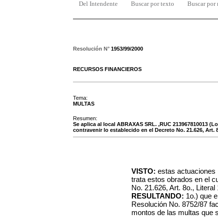
Del Intendente
Buscar por texto
Buscar por
Resolución N°
1953/99/2000
RECURSOS FINANCIEROS
Tema:
MULTAS
Resumen:
Se aplica al local ABRAXAS SRL. ,RUC 213967810013 (Loc
contravenir lo establecido en el Decreto No. 21.626, Art. 8o
VISTO:
estas actuaciones 
trata estos obrados en el c
No. 21.626, Art. 8o., Litera
RESULTANDO:
1o.) que e
Resolución No. 8752/87 facu
montos de las multas que s