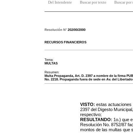
Del Intendente
Buscar por texto
Buscar por
Resolución N°
202/00/2000
RECURSOS FINANCIEROS
Tema:
MULTAS
Resumen:
Multa Propaganda, Art. D. 2397 a nombre de la firma P
No. 2218. Propaganda fuera de sede en Av. del Libertado
VISTO:
estas actuaciones r
2397 del Digesto Municipal
respectivo;
RESULTANDO:
1o.) que e
Resolución No. 8752/87 fac
montos de las multas que s