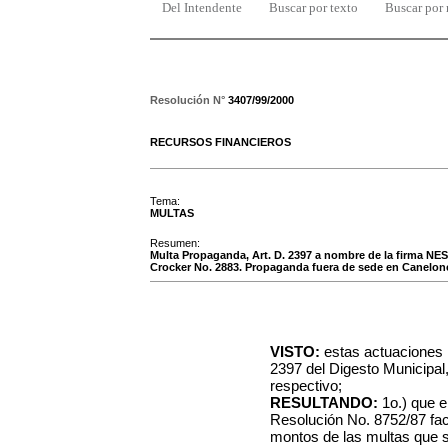
Del Intendente
Buscar por texto
Buscar por
Resolución N°
3407/99/2000
RECURSOS FINANCIEROS
Tema:
MULTAS
Resumen:
Multa Propaganda, Art. D. 2397 a nombre de la firma 
Crocker No. 2883. Propaganda fuera de sede en Canelon
VISTO:
estas actuaciones r
2397 del Digesto Municipal
respectivo;
RESULTANDO:
1o.) que e
Resolución No. 8752/87 fac
montos de las multas que s