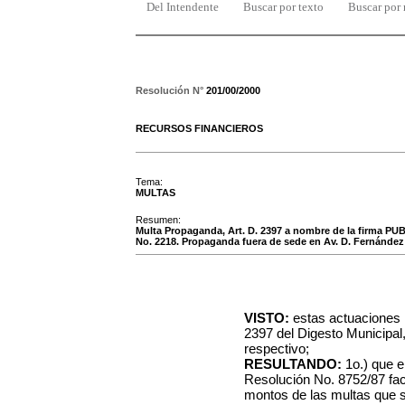
Del Intendente
Buscar por texto
Buscar por
Resolución N°
201/00/2000
RECURSOS FINANCIEROS
Tema:
MULTAS
Resumen:
Multa Propaganda, Art. D. 2397 a nombre de la firma P
No. 2218. Propaganda fuera de sede en Av. D. Fernández
VISTO:
estas actuaciones r
2397 del Digesto Municipal
respectivo;
RESULTANDO:
1o.) que e
Resolución No. 8752/87 fac
montos de las multas que s