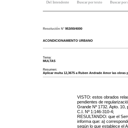
Del Intendente
Buscar por texto
Buscar por
Resolución N°
953/00/4000
ACONDICIONAMIENTO URBANO
Tema:
MULTAS
Resumen:
Aplicar multa 12,3675 a Ruben Andrade Amor las obras pe
VISTO: estos obrados rel
pendientes de regularizaci
Grande Nº 1732. Apto. 10,
C.I. Nº 1:146-310-4;
RESULTANDO: que el Servic
informa que: a) correspond
según lo que establece el Art