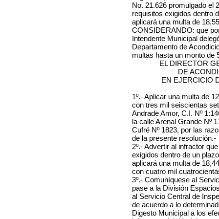
No. 21.626 promulgado el 23
requisitos exigidos dentro 
aplicará una multa de 18,5
CONSIDERANDO: que por Res
Intendente Municipal delegó
Departamento de Acondicion
multas hasta un monto de 
EL DIRECTOR G
DE ACOND
EN EJERCICIO 
1º.- Aplicar una multa de
12
con tres mil seiscientas se
Andrade Amor, C.I. Nº 1:1
la calle Arenal Grande Nº 1
Cufré Nº 1823
, por las raz
de la presente resolución.-
2º.- Advertir al infractor q
exigidos dentro de un plaz
aplicará una multa de
18,4
con cuatro mil cuatrocient
3º.- Comuníquese al Servi
pase a la División Espacios
al Servicio Central de Insp
de acuerdo a lo determinado
Digesto Municipal a los efec