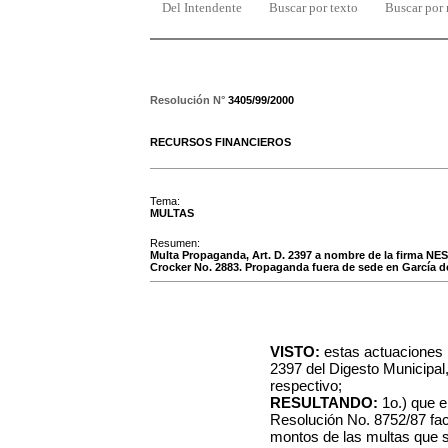
Del Intendente
Buscar por texto
Buscar por
Resolución N°
3405/99/2000
RECURSOS FINANCIEROS
Tema:
MULTAS
Resumen:
Multa Propaganda, Art. D. 2397 a nombre de la firma 
Crocker No. 2883. Propaganda fuera de sede en García d
VISTO:
estas actuaciones r
2397 del Digesto Municipal
respectivo;
RESULTANDO:
1o.) que e
Resolución No. 8752/87 fac
montos de las multas que s