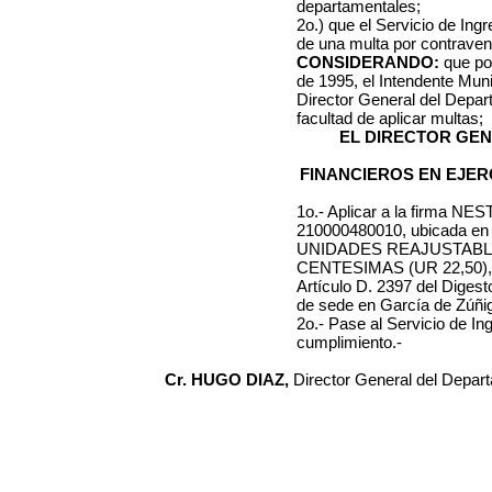
departamentales;
2o.) que el Servicio de Ing
de una multa por contraveni
CONSIDERANDO:
que por
de 1995, el Intendente Muni
Director General del Depa
facultad de aplicar multas;
EL DIRECTOR GE
FINANCIEROS EN EJER
1o.- Aplicar a la firma
NEST
210000480010
, ubicada e
UNIDADES REAJUSTAB
CENTESIMAS (UR 22,50)
Artículo D. 2397 del Diges
de sede en García de Zúñi
2o.- Pase al Servicio de I
cumplimiento.-
Cr. HUGO DIAZ,
Director General del Depar