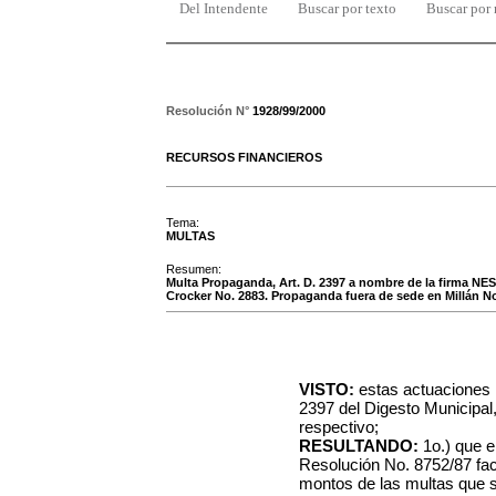
Del Intendente
Buscar por texto
Buscar por
Resolución N°
1928/99/2000
RECURSOS FINANCIEROS
Tema:
MULTAS
Resumen:
Multa Propaganda, Art. D. 2397 a nombre de la firma 
Crocker No. 2883. Propaganda fuera de sede en Millán No
VISTO:
estas actuaciones r
2397 del Digesto Municipal
respectivo;
RESULTANDO:
1o.) que e
Resolución No. 8752/87 fac
montos de las multas que s