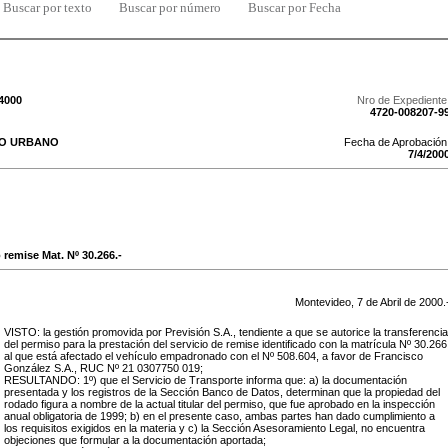
Buscar por texto
Buscar por número
Buscar por Fecha
/4000
Nro de Expediente
4720-008207-9
TO URBANO
Fecha de Aprobación
7
/
4
/
200
 remise Mat. Nº 30.266.-
Montevideo,
7
de
Abril
de
2000
.
VISTO: la gestión promovida por Previsión S.A., tendiente a que se autorice la transferencia
del permiso para la prestación del servicio de remise identificado con la matrícula Nº 30.266
al que está afectado el vehículo empadronado con el Nº 508.604, a favor de Francisco
González S.A., RUC Nº 21 0307750 019;
RESULTANDO: 1º) que el Servicio de Transporte informa que: a) la documentación
presentada y los registros de la Sección Banco de Datos, determinan que la propiedad del
rodado figura a nombre de la actual titular del permiso, que fue aprobado en la inspección
anual obligatoria de 1999; b) en el presente caso, ambas partes han dado cumplimiento a
los requisitos exigidos en la materia y c) la Sección Asesoramiento Legal, no encuentra
objeciones que formular a la documentación aportada;