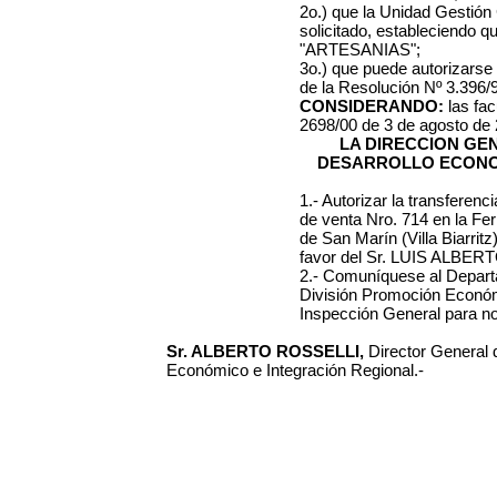
2o.) que la Unidad Gestión
solicitado, estableciendo q
"ARTESANIAS";
3o.) que puede autorizarse l
de la Resolución Nº 3.396/9
CONSIDERANDO:
las fac
2698/00 de 3 de agosto de 
LA DIRECCION GE
DESARROLLO ECONO
1.- Autorizar la transferenc
de venta Nro.
714 en la Fer
de San Marín (Villa Biarritz
favor del Sr. LUIS ALBERT
2.- Comuníquese al Departa
División Promoción Económi
Inspección General para not
Sr. ALBERTO ROSSELLI,
Director General 
Económico e Integración Regional.-