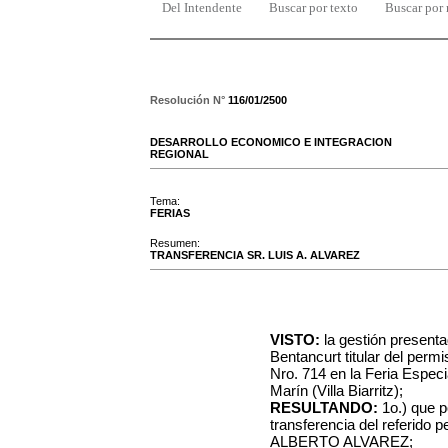
Del Intendente
Buscar por texto
Buscar por
Resolución N°
116/01/2500
DESARROLLO ECONOMICO E INTEGRACION
REGIONAL
Tema:
FERIAS
Resumen:
TRANSFERENCIA SR. LUIS A. ALVAREZ
VISTO:
la gestión presenta
Bentancurt titular del perm
Nro. 714 en la Feria Especi
Marín (Villa Biarritz);
RESULTANDO:
1o.) que po
transferencia del referido 
ALBERTO ALVAREZ;