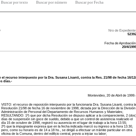
Buscar por texto
Buscar por número
Buscar por Fecha
9
Nro de Expediente
5239
Fecha de Aprobación
20
/
4
/
199
el recurso interpuesto por la Dra. Susana Lisanti, contra la Res. 21/98 de fecha 16/12
s días.-
Montevideo,
20
de
Abril
de
1999
.
VISTO: el recurso de reposición interpuesto por la funcionaria Dra. Susana Lisanti, contra l
Resolución 21/98 de fecha 16 de noviembre de 1998, dictada por la Dirección de la División
Administración de Personal del Departamento de Recursos Humanos y Materiales;
RESULTANDO: 1º) que por dicha Resolución se dispuso aplicar a la compareciente, 2 (dos
días de suspensión sin goce de sueldo, debido a que un control de asistencia realizado el
día 15 de octubre de 1998, registró su ausencia en el lugar de trabajo a la hora 13.55;
2º) que la impugnante expresa que en la fecha indicada marcó su ingreso a la hora 13.30,
pero, como su horario es de 14 a 18 hs., se dirigió a efectuar un trámite particular en otra
oficina de la Comuna, dentro del edificio central, previo a iniciar su labor;