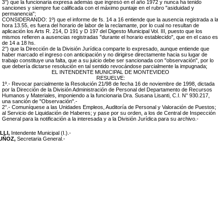
3°) que la funcionaria expresa además que ingresó en el año 1972 y nunca ha tenido
sanciones y siempre fue calificada con el máximo puntaje en el rubro "asiduidad y
permanencia";
CONSIDERANDO: 1º) que el informe de fs. 14 a 16 entiende que la ausencia registrada a l
hora 13.55, es fuera del horario de labor de la reclamante, por lo cual no resultan de
aplicación los Arts R. 214, D 191 y D 197 del Digesto Municipal Vol. III, puesto que los
mismos refieren a ausencias registradas "durante el horario establecido", que en el caso es
de 14 a 18 hs.
2°) que la Dirección de la División Jurídica comparte lo expresado, aunque entiende que
haber marcado el ingreso con anticipación y no dirigirse directamente hacia su lugar de
trabajo constituye una falta, que a su juicio debe ser sancionada con "observación", por lo
que debería dictarse resolución en tal sentido revocándose parcialmente la impugnada;
EL INTENDENTE MUNICIPAL DE MONTEVIDEO
RESUELVE:
1º.- Revocar parcialmente
la Resolución 21/98 de fecha 16 de noviembre de 1998, dictada
por la Dirección de la División Administración de Personal del Departamento de Recursos
Humanos y Materiales, imponiendo a la funcionaria Dra.
Susana Lisanti, C.I. N° 930.217,
una sanción de "Observación".-
2°.- Comuníquese a las Unidades Empleos, Auditoría de Personal y Valoración de Puestos;
al Servicio de Liquidación de Haberes; y pase por su orden, a los de Central de Inspección
General para la notificación a la interesada y a la División Jurídica para su archivo.-
LLI,
Intendente Municipal (I.).-
MUÑOZ,
Secretaria General.-