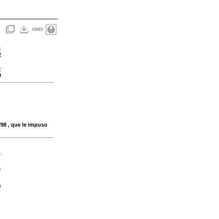
:
2
:
9
/98 , que le impuso
-
a
)