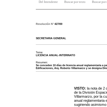
Del Intendente
Buscar por texto
Buscar por
Resolución N°
427/00
SECRETARIA GENERAL
Tema:
LICENCIA ANUAL-INTERINATO
Resumen:
Se conceden 10 días de licencia anual reglamentaria a par
Edificaciones, Arq. Roberto Villarmarzo y se designa Dire
VISTO:
la nota de 2 
de la División Espac
Villarmarzo, por la c
anual reglamentaria e
sugiriendo asimismo