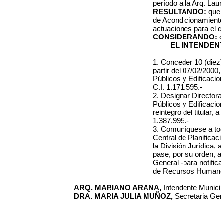
período a la Arq. Lau
RESULTANDO:
que
de Acondicionamient
actuaciones para el d
CONSIDERANDO:
EL INTENDEN
1. Conceder 10 (diez)
partir del 07/02/2000,
Públicos y Edificaci
C.I. 1.171.595.-
2. Designar Directora
Públicos y Edificacio
reintegro del titular, a
1.387.995.-
3. Comuníquese a to
Central de Planificac
la División Jurídica,
pase, por su orden, a
General -para notific
de Recursos Humanos
ARQ. MARIANO ARANA,
Intendente Municip
DRA. MARIA JULIA MUÑOZ,
Secretaria Gen