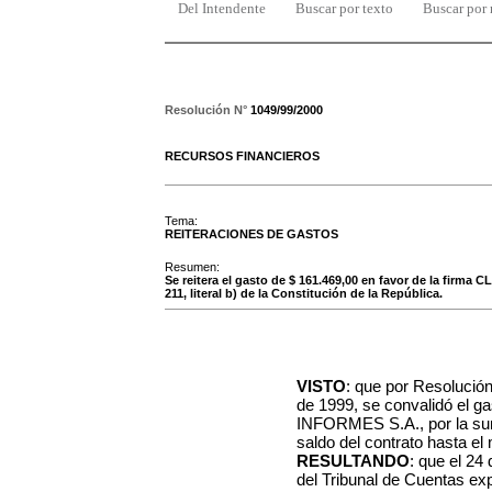
Del Intendente
Buscar por texto
Buscar por
Resolución N°
1049/99/2000
RECURSOS FINANCIEROS
Tema:
REITERACIONES DE GASTOS
Resumen:
Se reitera el gasto de $ 161.469,00 en favor de la firma
211, literal b) de la Constitución de la República.
VISTO
: que por Resolució
de 1999, se convalidó el 
INFORMES S.A., por la sum
saldo del contrato hasta el
RESULTANDO
: que el 24
del Tribunal de Cuentas exp