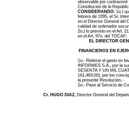
observable por contravenir lo
Constitución de la Repúblic
CONSIDERANDO
: 1o.) q
febrero de 1995, el Sr. Int
en el Director General del
calidad de ordenador secun
2o.) lo previsto en el Art. 
en el Art. 97o. del TOCAF;
EL DIRECTOR GE
FINANCIEROS EN EJER
1o.- Reiterar el gasto en 
INFORMES S.A., por la
SESENTA Y UN MIL CUA
161.469,00), por los concep
la presente Resolución.-
2o.- Pase al Servicio de Co
Cr. HUGO DIAZ,
Director General del Depar