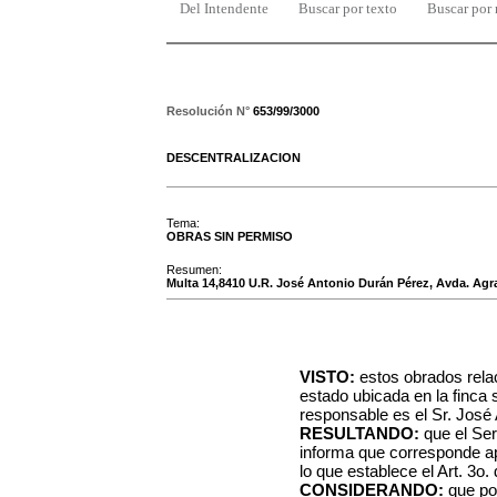
Del Intendente
Buscar por texto
Buscar por
Resolución N°
653/99/3000
DESCENTRALIZACION
Tema:
OBRAS SIN PERMISO
Resumen:
Multa 14,8410 U.R. José Antonio Durán Pérez, Avda. Agra
VISTO:
estos obrados rel
estado ubicada en la finca 
responsable es el Sr. José 
RESULTANDO:
que el Ser
informa que corresponde ap
lo que establece el Art. 3o.
CONSIDERANDO:
que por