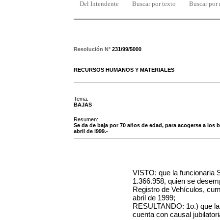
Del Intendente
Buscar por texto
Buscar por
Resolución N°
231/99/5000
RECURSOS HUMANOS Y MATERIALES
Tema:
BAJAS
Resumen:
Se da de baja por 70 años de edad, para acogerse a los ben
abril de l999.-
VISTO: que la funcionaria S
1.366.958, quien se desemp
Registro de Vehículos, cump
abril de 1999;
RESULTANDO: 1o.) que la 
cuenta con causal jubilator