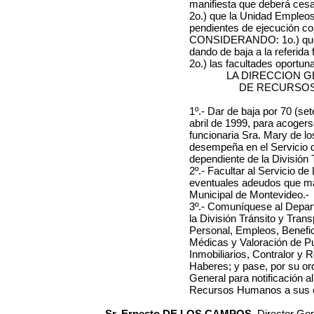
manifiesta que deberá cesar
2o.) que la Unidad Empleo
pendientes de ejecución co
CONSIDERANDO: 1o.) que s
dando de baja a la referida 
2o.) las facultades oportu
LA DIRECCION 
DE RECURSOS
1º.- Dar de baja por 70 (set
abril de 1999, para acogerse
funcionaria Sra. Mary de lo
desempeña en el Servicio d
dependiente de la División 
2º.- Facultar al Servicio d
eventuales adeudos que man
Municipal de Montevideo.-
3º.- Comuníquese al Depar
la División Tránsito y Tran
Personal, Empleos, Benefic
Médicas y Valoración de Pu
Inmobiliarios, Contralor y 
Haberes; y pase, por su or
General para notificación a
Recursos Humanos a sus e
Sr. Ernesto DE LOS CAMPOS,
Director Ge