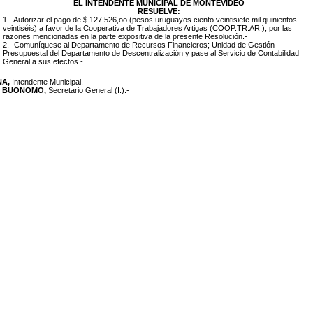
EL INTENDENTE MUNICIPAL DE MONTEVIDEO
RESUELVE:
1.- Autorizar el pago de $ 127.526,oo (pesos uruguayos ciento veintisiete mil quinientos
veintiséis) a favor de la Cooperativa de Trabajadores Artigas (COOP.TR.AR.), por las
razones mencionadas en la parte expositiva de la presente Resolución.-
2.- Comuníquese al Departamento de Recursos Financieros; Unidad de Gestión
Presupuestal del Departamento de Descentralización y pase al Servicio de Contabilidad
General a sus efectos.-
NA,
Intendente Municipal.-
LO BUONOMO,
Secretario General (I.).-