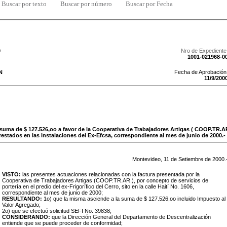
Buscar por texto
Buscar por número
Buscar por Fecha
0
Nro de Expediente
1001-021968-0
N
Fecha de Aprobación
11
/
9
/
200
 suma de $ 127.526,oo a favor de la Cooperativa de Trabajadores Artigas ( COOP.TR.A
prestados en las instalaciones del Ex-Efcsa, correspondiente al mes de junio de 2000.-
Montevideo,
11
de
Setiembre
de
2000
.
VISTO:
las presentes actuaciones relacionadas con la factura presentada por la
Cooperativa de Trabajadores Artigas (COOP.TR.AR.), por concepto de servicios de
portería en el predio del ex-Frigorífico del Cerro, sito en la calle Haití No. 1606,
correspondiente al mes de junio de 2000;
RESULTANDO:
1o) que la misma asciende a la suma de $ 127.526,oo incluido Impuesto al
Valor Agregado;
2o) que se efectuó solicitud SEFI No. 39838;
CONSIDERANDO:
que la Dirección General del Departamento de Descentralización
entiende que se puede proceder de conformidad;