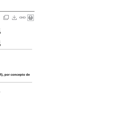
:
0
:
0
R), por concepto de
-