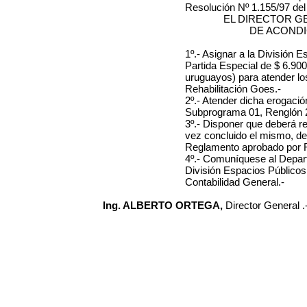
Resolución Nº 1.155/97 del
EL DIRECTOR G
DE ACOND
1º.- Asignar a la División 
Partida Especial de $ 6.90
uruguayos) para atender lo
Rehabilitación Goes.-
2º.- Atender dicha erogaci
Subprograma 01, Renglón 2
3º.- Disponer que deberá r
vez concluido el mismo, de
Reglamento aprobado por Re
4º.- Comuníquese al Depar
División Espacios Públicos 
Contabilidad General.-
Ing. ALBERTO ORTEGA,
Director General .