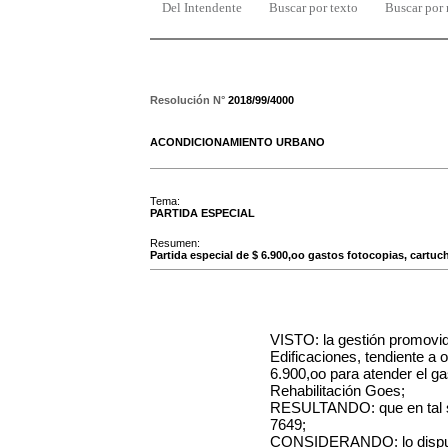
Del Intendente
Buscar por texto
Buscar por
Resolución N°
2018/99/4000
ACONDICIONAMIENTO URBANO
Tema:
PARTIDA ESPECIAL
Resumen:
Partida especial de $ 6.900,oo gastos fotocopias, cartu
VISTO: la gestión promovid
Edificaciones, tendiente a 
6.900,oo para atender el ga
Rehabilitación Goes;
RESULTANDO: que en tal sen
7649;
CONSIDERANDO: lo dispue