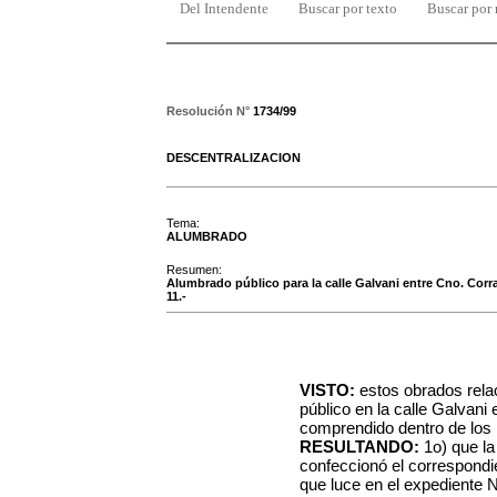
Del Intendente
Buscar por texto
Buscar por
Resolución N°
1734/99
DESCENTRALIZACION
Tema:
ALUMBRADO
Resumen:
Alumbrado público para la calle Galvani entre Cno. Corr
11.-
VISTO:
estos obrados rela
público en la calle Galvani
comprendido dentro de los l
RESULTANDO:
1o) que l
confeccionó el correspondi
que luce en el expediente 