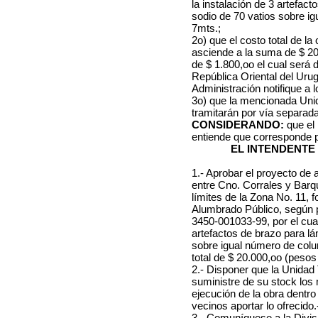
la instalación de 3 artefac
sodio de 70 vatios sobre 
7mts.;
2o) que el costo total de l
asciende a la suma de $ 20
de $ 1.800,oo el cual será 
República Oriental del Urug
Administración notifique a
3o) que la mencionada Unid
tramitarán por vía separada
CONSIDERANDO:
que el
entiende que corresponde 
EL INTENDENTE
1.- Aprobar el proyecto de 
entre Cno. Corrales y Barq
límites de la Zona No. 11, 
Alumbrado Público, según p
3450-001033-99, por el cual
artefactos de brazo para l
sobre igual número de col
total de $ 20.000,oo (pesos
2.- Disponer que la Unidad
suministre de su stock los 
ejecución de la obra dentro
vecinos aportar lo ofrecido.
3.- Comuníquese a la Divis