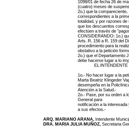
1098/01 de fecha 26 de ma
(cuatro) meses de suspens
2o.) que la compareciente,
correspondientes a la prim
totalidad, y por razones de 
que los descuentos corres
efectúen a través de "pagos
CONSIDERANDO: 1o.) que e
Arts. R. 156 a R. 159 del Di
procedimiento para la reali
obstativo a la petición form
2o.) que el Departamento J
debe hacerse lugar a lo im
EL INTENDENTE
1o.- No hacer lugar a la pe
Marta Beatriz Klingeder Vag
desempeña en la Policlínic
Atención a la Salud.-
2o.- Pase, por su orden a l
General para
notificación a la interesa
a sus efectos.-
ARQ. MARIANO ARANA,
Intendente Municip
DRA. MARIA JULIA MUÑOZ,
Secretaria Gen