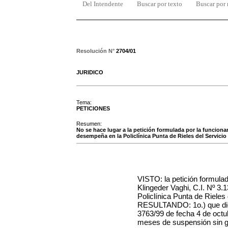
Del Intendente
Buscar por texto
Buscar por
Resolución N°
2704/01
JURIDICO
Tema:
PETICIONES
Resumen:
No se hace lugar a la petición formulada por la funcionari
desempeña en la Policlínica Punta de Rieles del Servicio 
VISTO: la petición formula
Klingeder Vaghi, C.I. Nº 3
Policlínica Punta de Rieles
RESULTANDO: 1o.) que dich
3763/99 de fecha 4 de oct
meses de suspensión
sin 