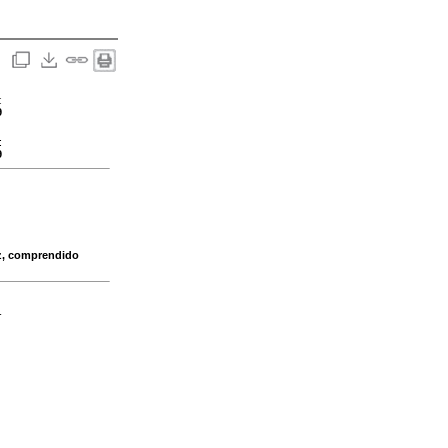
:
9
:
9
ez, comprendido
-