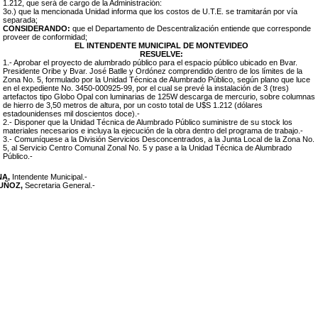
1.212, que será de cargo de la Administración:
3o.) que la mencionada Unidad informa que los costos de U.T.E. se tramitarán por vía
separada;
CONSIDERANDO:
que el Departamento de Descentralización entiende que corresponde
proveer de conformidad;
EL INTENDENTE MUNICIPAL DE MONTEVIDEO
RESUELVE:
1.- Aprobar el proyecto de alumbrado público para el espacio público ubicado en Bvar.
Presidente Oribe y Bvar. José Batlle y Ordónez comprendido dentro de los límites de la
Zona No. 5, formulado por la Unidad Técnica de Alumbrado Público, según plano que luce
en el expediente No. 3450-000925-99, por el cual se prevé la instalación de 3 (tres)
artefactos tipo Globo Opal con luminarias de 125W descarga de mercurio, sobre columnas
de hierro de 3,50 metros de altura, por un costo total de U$S 1.212 (dólares
estadounidenses mil doscientos doce).-
2.- Disponer que la Unidad Técnica de Alumbrado Público suministre de su stock los
materiales necesarios e incluya la ejecución de la obra dentro del programa de trabajo.-
3.- Comuníquese a la División Servicios Desconcentrados, a la Junta Local de la Zona No.
5, al Servicio Centro Comunal Zonal No. 5 y pase a la Unidad Técnica de Alumbrado
Público.-
NA,
Intendente Municipal.-
MUÑOZ,
Secretaria General.-