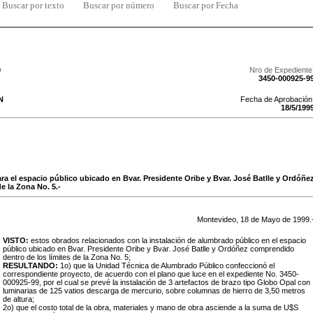
Buscar por texto
Buscar por número
Buscar por Fecha
9
Nro de Expediente
3450-000925-9
N
Fecha de Aprobación
18
/
5
/
199
a el espacio público ubicado en Bvar. Presidente Oribe y Bvar. José Batlle y Ordóñ
de la Zona No. 5.-
Montevideo,
18
de
Mayo
de
1999
.
VISTO:
estos obrados relacionados con la instalación de alumbrado público en el espacio
público ubicado en Bvar. Presidente Oribe y Bvar. José Batlle y Ordóñez comprendido
dentro de los límites de la Zona No. 5;
RESULTANDO:
1o) que la Unidad Técnica de Alumbrado Público confeccionó el
correspondiente proyecto, de acuerdo con el plano que luce en el expediente No. 3450-
000925-99, por el cual se prevé la instalación de 3 artefactos de brazo tipo Globo Opal con
luminarias de 125 vatios descarga de mercurio, sobre columnas de hierro de 3,50 metros
de altura;
2o) que el costo total de la obra, materiales y mano de obra asciende a la suma de U$S