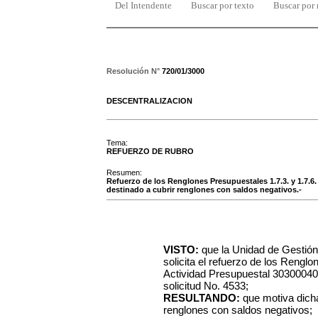
Del Intendente
Buscar por texto
Buscar por
Resolución N°
720/01/3000
DESCENTRALIZACION
Tema:
REFUERZO DE RUBRO
Resumen:
Refuerzo de los Renglones Presupuestales 1.7.3. y 1.7.6.
destinado a cubrir renglones con saldos negativos.-
VISTO:
que la Unidad de Gestió
solicita el refuerzo de los Renglo
Actividad Presupuestal 30300040
solicitud No. 4533;
RESULTANDO:
que motiva dicha
renglones con saldos negativos;