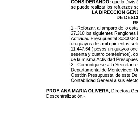
CONSIDERANDO:
que la Divisi
se puede realizar los refuerzos so
LA DIRECCION GE
DE DESC
R
1.- Reforzar, al amparo de lo esta
27.310 los siguientes Renglones P
Actividad Presupuestal 30300040
uruguayos dos mil quinientos set
11.447.64 ( pesos uruguayos once
sesenta y cuatro centésimos), co
de la misma Actividad Presupuest
2.- Comuníquese a la Secretaría 
Departamental de Montevideo; Un
Gestión Presupuestal de este De
Contabilidad General a sus efecto
PROF. ANA MARIA OLIVERA,
Directora Gen
Descentralización.-