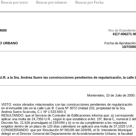
Buscar por texto
Buscar por número
Buscar por Fecha
/4000
Nro de Expediente
4117-006271-9
TO URBANO
Fecha de Aprobación
10
/
7
/
200
U.R. a la Sra. Andrea Suero las construcciones pendientes de regularización, la calle 
Montevideo,
10
de
Julio
de
2000
.
VISTO: estos obrados relacionados con
las construcciones pendientes de regularización
en el inmueble sito en
la calle Luis B. Cavia Nº 3072
Unidad 102, propiedad
de
la Sra.
Andrea Suero Scarcela, C.I. Nº 1:533.693-3;
RESULTANDO: que el Servicio de Contralor de Edificaciones informa que: a) corresponde
aplicar una multa de 24
,7350
U.R., según lo que establece el Art. 15º, literal
C, numeral 2
del
Decreto No. 21.626 promulgado el 23/IV/84 y b) si no da cumplimiento a los requisitos
exigidos dentro de un plazo de
120
días calendario se aplicará una multa de 3
7,1025
U.R.;
CONSIDERANDO: que por Resolución Nº 581/95 del 20/II/95, el Sr. Intendente Municipal
delegó en el Director General del Departamento de Acondicionamiento Urbano, la facultad