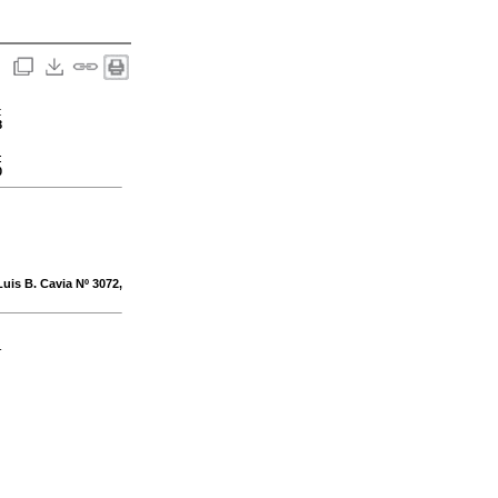
:
8
:
0
Luis B. Cavia Nº 3072,
-