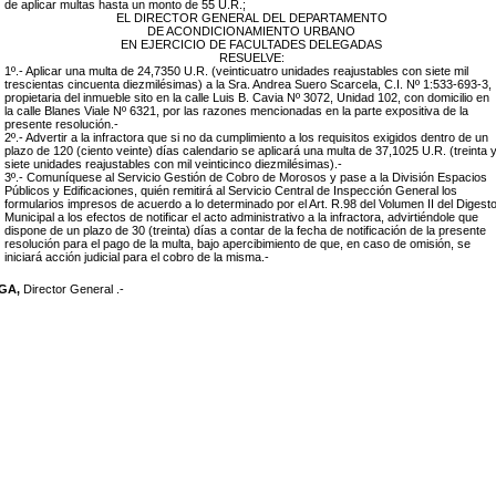
de aplicar multas hasta un monto de 55 U.R.;
EL DIRECTOR GENERAL DEL DEPARTAMENTO
DE ACONDICIONAMIENTO URBANO
EN EJERCICIO DE FACULTADES DELEGADAS
RESUELVE:
1º.- Aplicar una multa de
24,7350
U.R. (
veinticuatro unidades reajustables con siete mil
trescientas cincuenta diezmilésimas
)
a
la Sra. Andrea Suero Scarcela, C.I. Nº 1:533-693-3
,
propietaria
del inmueble sito en
la calle Luis B. Cavia Nº 3072, Unidad 102
, con domicilio en
la calle Blanes Viale Nº 6321
, por las razones mencionadas en la parte expositiva de la
presente resolución.-
2º.- Advertir a la infractora que si no da cumplimiento a los requisitos exigidos dentro de un
plazo de
120 (ciento veinte)
días calendario se aplicará una multa de 3
7,1025
U.R. (treinta 
siete
unidades reajustables con mil veinticinco diezmilésimas
).-
3º.- Comuníquese al Servicio Gestión de Cobro de Morosos y pase a la División Espacios
Públicos y Edificaciones, quién remitirá al Servicio Central de Inspección General los
formularios impresos de acuerdo a lo determinado por el Art. R.98 del Volumen II del Digest
Municipal a los efectos de notificar el acto administrativo a la infractora, advirtiéndole que
dispone de un plazo de 30 (treinta) días a contar de la fecha de notificación de la presente
resolución para el pago de la multa, bajo apercibimiento de que, en caso de omisión, se
iniciará acción judicial para el cobro de la misma.-
EGA,
Director General .-