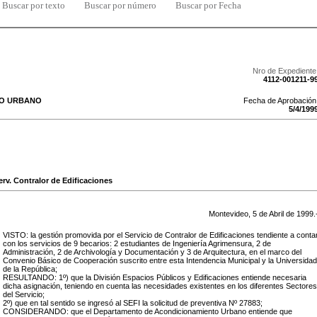
Buscar por texto
Buscar por número
Buscar por Fecha
Nro de Expediente
4112-001211-9
TO URBANO
Fecha de Aprobación
5
/
4
/
199
erv. Contralor de Edificaciones
Montevideo,
5
de
Abril
de
1999
.
VISTO: la gestión promovida por el Servicio de Contralor de Edificaciones tendiente a conta
con los servicios de 9 becarios: 2 estudiantes de Ingeniería Agrimensura, 2 de
Administración, 2 de Archivología y Documentación y 3 de Arquitectura, en el marco del
Convenio Básico de Cooperación suscrito entre esta Intendencia Municipal y la Universidad
de la República;
RESULTANDO: 1º) que la División Espacios Públicos y Edificaciones entiende necesaria
dicha asignación, teniendo en cuenta las necesidades existentes en los diferentes Sectores
del Servicio;
2º) que en tal sentido se ingresó al SEFI la solicitud de preventiva Nº 27883;
CONSIDERANDO: que el Departamento de Acondicionamiento Urbano entiende que