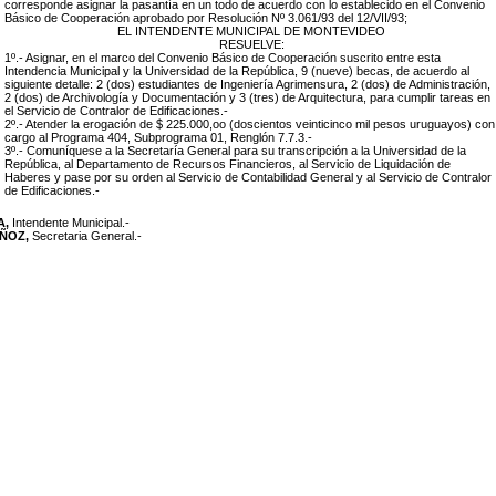
corresponde asignar la pasantía en un todo de acuerdo con lo establecido en el Convenio
Básico de Cooperación aprobado por Resolución Nº 3.061/93 del 12/VII/93;
EL INTENDENTE MUNICIPAL DE MONTEVIDEO
RESUELVE:
1º.- Asignar, en el marco del Convenio Básico de Cooperación suscrito entre esta
Intendencia Municipal y la Universidad de la República,
9 (nueve) becas, de acuerdo al
siguiente detalle: 2 (dos) estudiantes de Ingeniería Agrimensura, 2 (dos) de Administración,
2 (dos) de Archivología y Documentación y 3 (tres) de Arquitectura
, para cumplir tareas en
el Servicio de Contralor de Edificaciones.-
2º.- Atender la erogación de $ 225.000,oo (doscientos veinticinco mil pesos uruguayos) con
cargo al Programa 404, Subprograma 01, Renglón 7.7.3.-
3º.- Comuníquese a la Secretaría General para su transcripción a la Universidad de la
República, al Departamento de Recursos Financieros, al Servicio de Liquidación de
Haberes y pase por su orden al Servicio de Contabilidad General y al Servicio de Contralor
de Edificaciones.-
A,
Intendente Municipal.-
UÑOZ,
Secretaria General.-